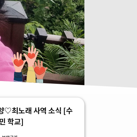
양♡최노래 사역 소식 [수
민 학교]