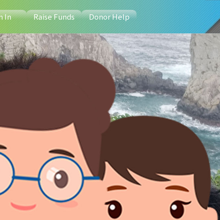
n In
Raise Funds
Donor Help