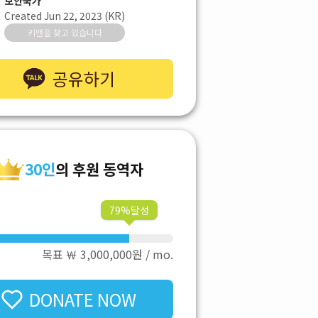
보안국가
Created
Jun 22, 2023
(
KR
)
키맨을 찾고 있습니다
공유하기
30
인
의 후원 동역자
79
%달성
목표 ￦
3,000,000
원
/ mo.
DONATE NOW