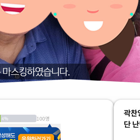
곽찬
100명
4
%
단 난