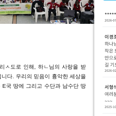
****
2026-0
이경
하나님
작은 
만으로
길 기
그리ㅅ도로 인해, 하ㄴ님의 사랑을 받
2026-0
입니다. 우리의 믿음이 흉악한 세상을
 E국 땅에 그리고 수단과 남수단 땅
서형
여러
~~~
2025-1