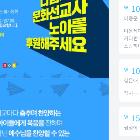
10
￦
이종운
다음세대
커다란 
소망하며
10
￦
김은애
감사~~
15
￦
권성이