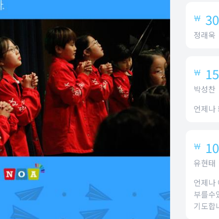
30
￦
정래욱
15
￦
박성찬
언제나
10
￦
유현태
언제나 
부를수
기도합니