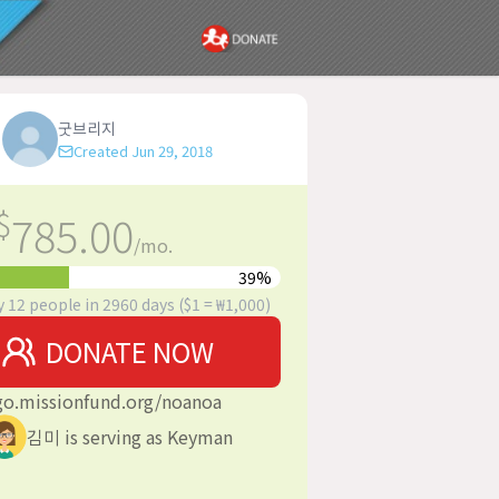
굿브리지
Created
Jun 29, 2018
$
785.00
/mo.
39
%
y
12
people in
2960
days ($1 = ₩1,000)
DONATE NOW
go.missionfund.org/
noanoa
김미
is serving as Keyman