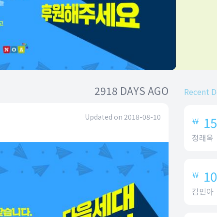
2918 DAYS AGO
Recent D
Updated on
2018-08-10
15
￦
정래욱
10
￦
김민아