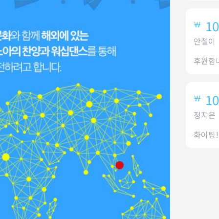
10
￦
안철이
후원합
10
￦
정지은
화이팅!