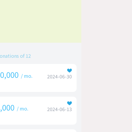
onations of 12
0,000
/ mo.
2024-06-30
,000
/ mo.
2024-06-13