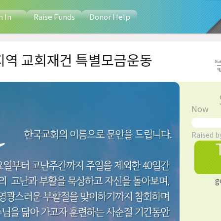
n In
Raise Funds
Donor Help
난지역 교회재건 특별모금운동
Now
Raised b
g