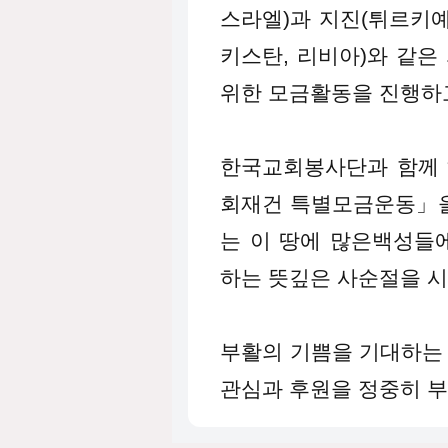
스라엘)과 지진(튀르키예
키스탄, 리비아)와 같
위한 모금활동을 진행하
한국교회봉사단과 함께 
회재건 특별모금운동」을
는 이 땅에 많은백성들
하는 뜻깊은 사순절을 
부활의 기쁨을 기대하는
관심과 후원을 정중히 